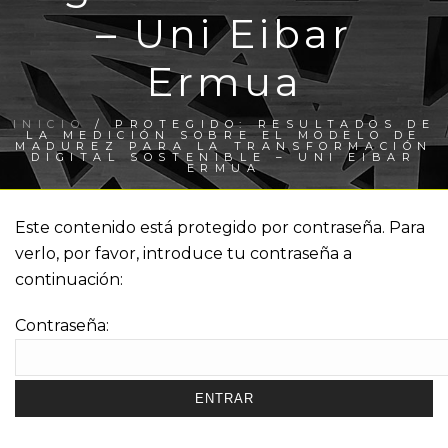
– Uni Eibar
Ermua
INICIO
/
PROTEGIDO: RESULTADOS DE
LA MEDICIÓN SOBRE EL MODELO DE
MADUREZ PARA LA TRANSFORMACIÓN
DIGITAL SOSTENIBLE – UNI EIBAR
ERMUA
Este contenido está protegido por contraseña. Para
verlo, por favor, introduce tu contraseña a
continuación:
Contraseña: