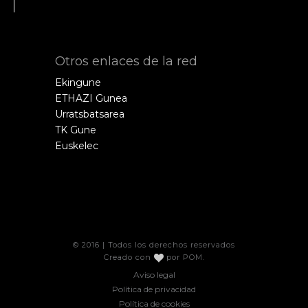
Otros enlaces de la red
Ekingune
ETHAZI Gunea
Urratsbatsarea
TK Gune
Euskelec
© 2016 | Todos los derechos reservados
Creado con
por
POM
.
Aviso legal
Política de privacidad
Política de cookies