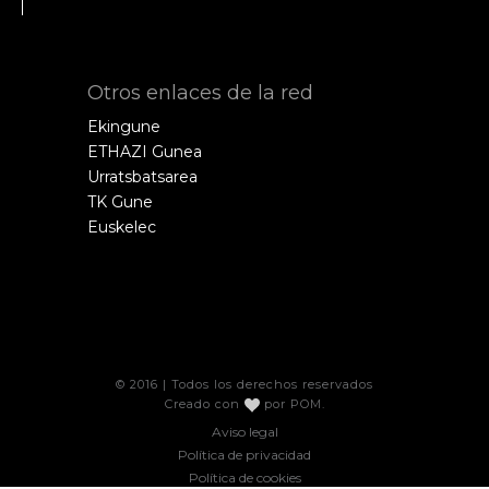
Otros enlaces de la red
Ekingune
ETHAZI Gunea
Urratsbatsarea
TK Gune
Euskelec
© 2016 | Todos los derechos reservados
Creado con
por
POM
.
Aviso legal
Política de privacidad
Política de cookies