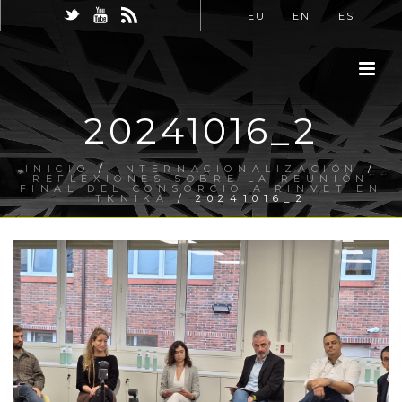
EU
EN
ES
20241016_2
INICIO
/
INTERNACIONALIZACIÓN
/
REFLEXIONES SOBRE LA REUNIÓN
FINAL DEL CONSORCIO AIRINVET EN
TKNIKA
/ 20241016_2