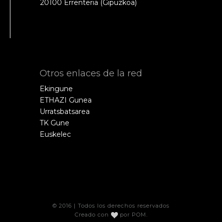
20100 Errenteria (Gipuzkoa)
Otros enlaces de la red
Ekingune
ETHAZI Gunea
Urratsbatsarea
TK Gune
Euskelec
© 2016 | Todos los derechos reservados
Creado con
por
POM
.