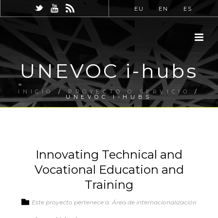
EU
EN
ES
UNEVOC i-hubs
INICIO
/
PROYECTO O SERVICIO
/
UNEVOC I-HUBS
Innovating Technical and
Vocational Education and
Training
Este proyecto pertenece a: Área de internacionalización