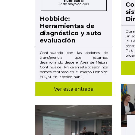
Publicada:
Co
22 de mayo de 2019
si
Hobbide:
Di
Herramientas de
Dura
diagnóstico y auto
un eq
evaluación
la G
cent
País
Continuando con las acciones de
organ
transferencia que estamos
desarrollando desde el Área de Mejora
Continua de Tknika en esta ocasión nos
hemos centrado en el marco Hobbide
EFQM. En la sesión han ...
Ver esta entrada