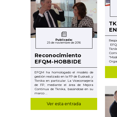
TK
EN
Publicada:
Resp
25 de noviembre de 2016
EFQM
Tkni
Com
Reconocimiento
“Mo
EFQM-HOBBIDE
Organ
EFQM ha homologado el modelo de
gestión realizado en la FP de Euskadi, y
Tknika en particular. La Viceconsejería
de FP, mediante el área de Mejora
Continua de Tknika, basándose en su
marco ...
Ver esta entrada