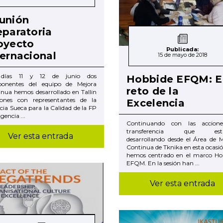
unión
eparatoria
oyecto
Publicada:
ternacional
15 de mayo de 2018
 días 11 y 12 de junio dos
Hobbide EFQM: E
onentes del equipo de Mejora
reto de la
nua hemos desarrollado en Tallin
iones con representantes de la
Excelencia
ia Sueca para la Calidad de la FP
gencia ...
Continuando con las accion
transferencia que est
Ver esta entrada
desarrollando desde el Área de 
Continua de Tknika en esta ocasi
hemos centrado en el marco Ho
EFQM. En la sesión han ...
Ver esta entrada