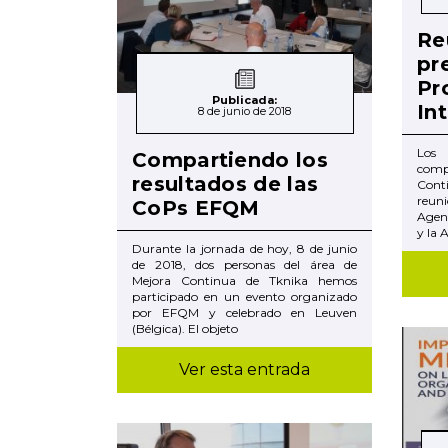
Re
pr
Pr
Publicada:
In
8 de junio de 2018
Los
Compartiendo los
comp
resultados de las
Conti
reun
CoPs EFQM
Agenc
y la A
Durante la jornada de hoy, 8 de junio
de 2018, dos personas del área de
Mejora Continua de Tknika hemos
participado en un evento organizado
por EFQM y celebrado en Leuven
(Bélgica). El objeto
Ver esta entrada