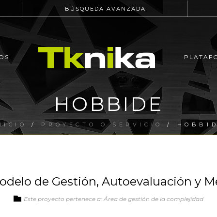
BÚSQUEDA AVANZADA
OS
PLATAF
HOBBIDE
NICIO
/
PROYECTO O SERVICIO
/ HOBBI
odelo de Gestión, Autoevaluación y M
Este proyecto pertenece a: Área de gestión de la complejidad