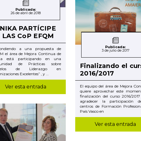
Publicada:
26 de abril de 2018
NIKA PARTÍCIPE
 LAS CoP EFQM
Publicada:
ondiendo a una propuesta de
3 de julio de 2017
 el área de Mejora Continua de
ka está participando en una
unidad de Prácticas sobre
Finalizando el cu
delos de Liderazgo en
2016/2017
izaciones Excelentes” , y ...
Ver esta entrada
El equipo del área de Mejora Co
quiere aprovechar este momen
finalización del curso 2016/201
agradecer la participación d
centros de Formación Profesiona
País Vasco en
Ver esta entrada