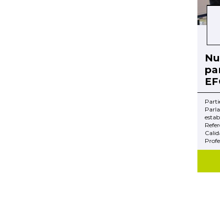
Nu
pa
EF
Part
Par
esta
Refe
Cali
Profes