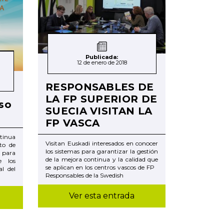
Publicada:
12 de enero de 2018
RESPONSABLES DE
LA FP SUPERIOR DE
rso
SUECIA VISITAN LA
FP VASCA
ntinua
Visitan Euskadi interesados en conocer
to de
los sistemas para garantizar la gestión
7 para
de la mejora continua y la calidad que
e los
se aplican en los centros vascos de FP
l del
Responsables de la Swedish
Ver esta entrada