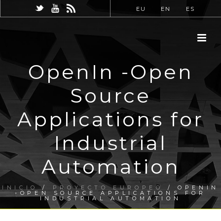
EU
EN
ES
OpenIn -Open
Source
Applications for
Industrial
Automation
INICIO
/
PROYECTO EUROPEO
/ OPENIN
-OPEN SOURCE APPLICATIONS FOR
INDUSTRIAL AUTOMATION