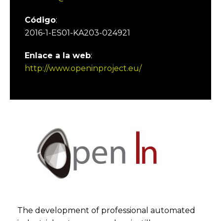
Código
:
2016-1-ES01-KA203-024921
Enlace a la web
:
http://www.openinproject.eu/
The development of professional automated