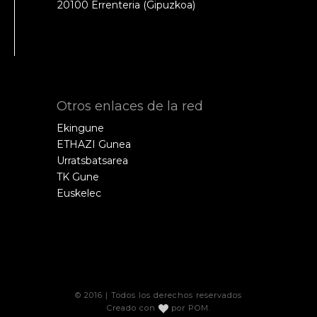
20100 Errenteria (Gipuzkoa)
Otros enlaces de la red
Ekingune
ETHAZI Gunea
Urratsbatsarea
TK Gune
Euskelec
© 2016 | Todos los derechos reservados
Creado con
por
POM
.