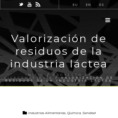
EU
EN
ES
Valorización de
residuos de la
industria láctea
INICIO
/
PROYECTO DE
VICECONSEJERÍA
/ VALORIZACIÓN DE
RESIDUOS DE LA INDUSTRIA LÁCTEA
Industrias Alimentarias, Química, Sanidad