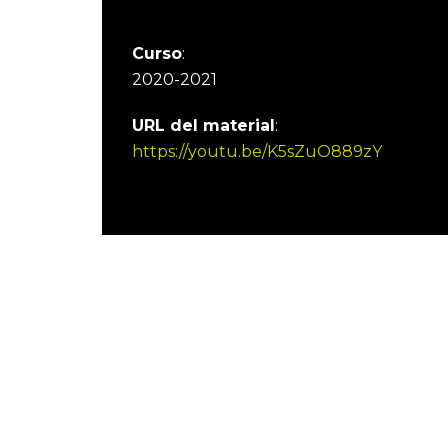
Curso
:
2020-2021
URL del material
:
https://youtu.be/K5sZuO889zY