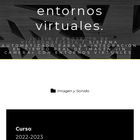
entornos
virtuales.
INICIO
/
PROYECTO DE
VICECONSEJERÍA
/ SISTEMA
AUTOMATIZADO PARA LA INTEGRACIÓN
EN TIEMPO REAL DE IMAGEN «IN
CAMERA» CON ENTORNOS VIRTUALES.
Imagen y Sonido
Curso
:
2022-2023