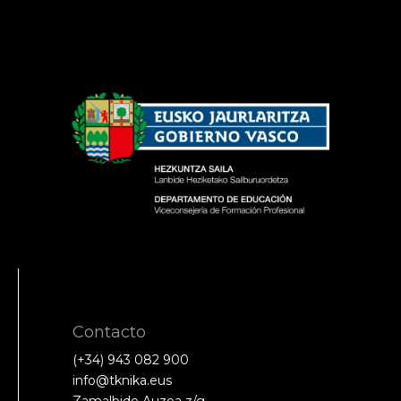
Contacto
(+34) 943 082 900
info@tknika.eus
Zamalbide Auzoa z/g