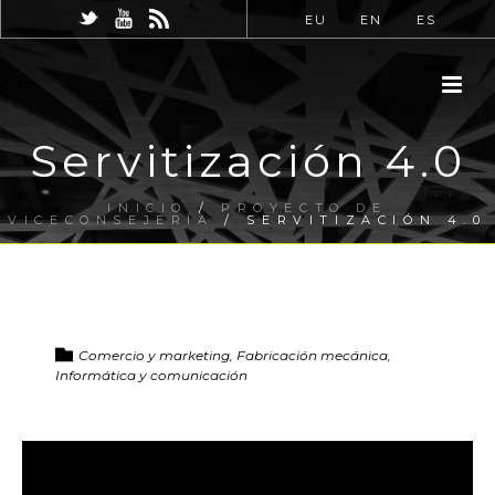
EU
EN
ES
Servitización 4.0
INICIO
/
PROYECTO DE
VICECONSEJERÍA
/ SERVITIZACIÓN 4.0
Comercio y marketing, Fabricación mecánica,
Informática y comunicación