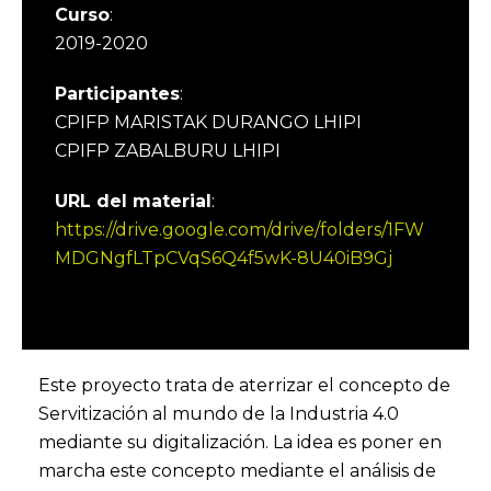
Curso
:
2019-2020
Participantes
:
CPIFP MARISTAK DURANGO LHIPI
CPIFP ZABALBURU LHIPI
URL del material
:
https://drive.google.com/drive/folders/1FW
MDGNgfLTpCVqS6Q4f5wK-8U40iB9Gj
Este proyecto trata de aterrizar el concepto de
Servitización al mundo de la Industria 4.0
mediante su digitalización. La idea es poner en
marcha este concepto mediante el análisis de