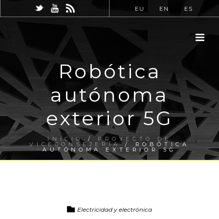
EU
EN
ES
Robótica
autónoma
exterior 5G
INICIO
/
PROYECTO DE
VICECONSEJERÍA
/ ROBÓTICA
AUTÓNOMA EXTERIOR 5G
Electricidad y electrónica