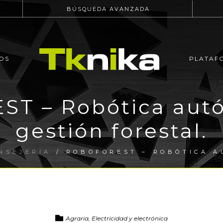
BÚSQUEDA AVANZADA
OS
PLATAF
T – Robótica aut
gestión forestal.
NSEJERÍA
/ ROBOFOREST – ROBÓTICA A
Agraria, Electricidad y electrónica