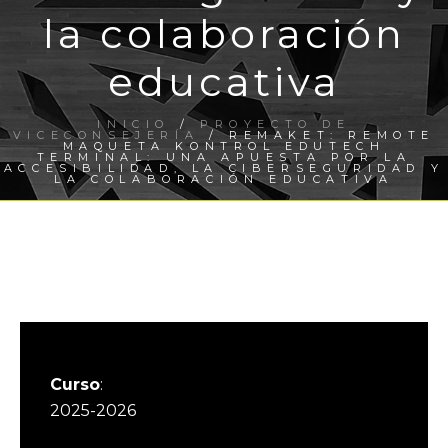
la colaboración
educativa
INICIO
/
PROYECTO DE
VICECONSEJERÍA
/ REMAKET: REMOTE
MAQUETA KONTROL EDUTECH
TERMINAL: UNA APUESTA POR LA
ACCESIBILIDAD, LA CIBERSEGURIDAD Y
LA COLABORACIÓN EDUCATIVA
Curso
:
2025-2026