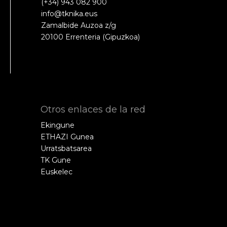
(+34) 943 082 900
info@tknika.eus
Zamalbide Auzoa z/g
20100 Errenteria (Gipuzkoa)
Otros enlaces de la red
Ekingune
ETHAZI Gunea
Urratsbatsarea
TK Gune
Euskelec