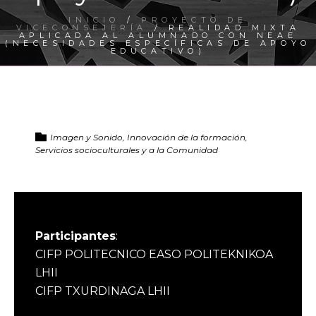
INICIO
/
PROYECTO DE
VICECONSEJERÍA
/ REALIDAD MIXTA
APLICADA AL ALUMNADO CON NEAE
(NECESIDADES ESPECÍFICAS DE APOYO
EDUCATIVO)
Imagen y Sonido, Innovación de la formación,
Servicios socioculturales y a la Comunidad
Participantes
:
CIFP POLITECNICO EASO POLITEKNIKOA
LHII
CIFP TXURDINAGA LHII