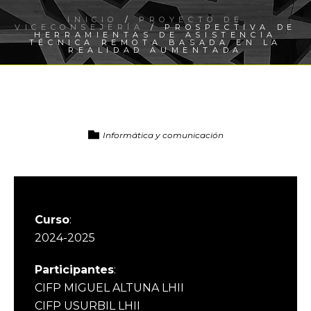
INICIO
/
PROYECTO DE
VICECONSEJERÍA
/ PROSPECTIVA DE
HERRAMIENTAS DE ASISTENCIA
TÉCNICA REMOTA BASADA EN LA
REALIDAD AUMENTADA
Informática y comunicación
Curso
:
2024-2025
Participantes
:
CIFP MIGUEL ALTUNA LHII
CIFP USURBIL LHII