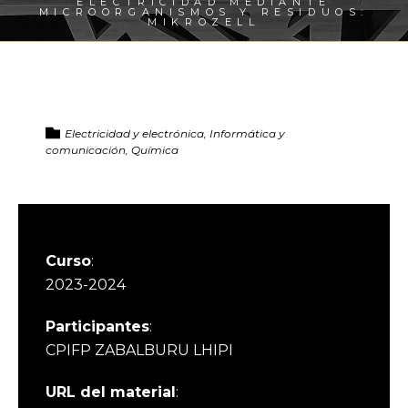
ELECTRICIDAD MEDIANTE
MICROORGANISMOS Y RESIDUOS:
MIKROZELL
Electricidad y electrónica, Informática y
comunicación, Química
Curso
:
2023-2024
Participantes
:
CPIFP ZABALBURU LHIPI
URL del material
: