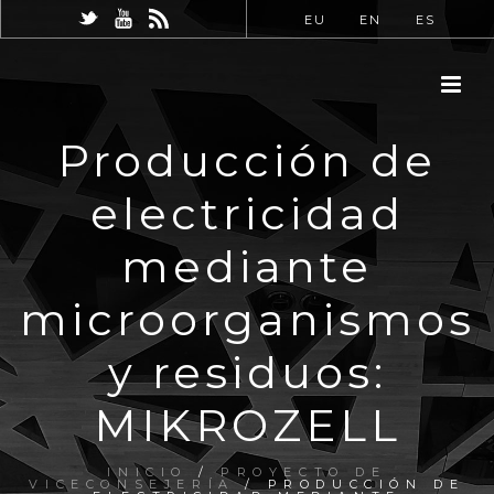
EU
EN
ES
Producción de
electricidad
mediante
microorganismos
y residuos:
MIKROZELL
INICIO
/
PROYECTO DE
VICECONSEJERÍA
/ PRODUCCIÓN DE