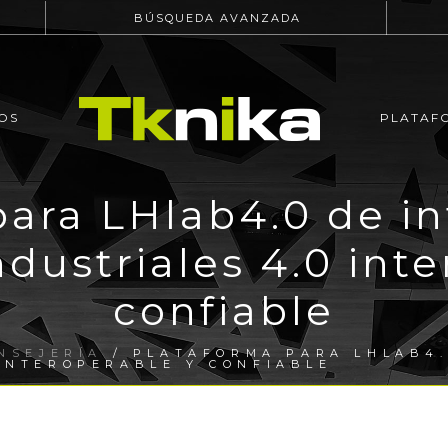
BÚSQUEDA AVANZADA
OS
PLATAF
para LHlab4.0 de in
dustriales 4.0 int
confiable
NSEJERÍA
/ PLATAFORMA PARA LHLAB4.
INTEROPERABLE Y CONFIABLE