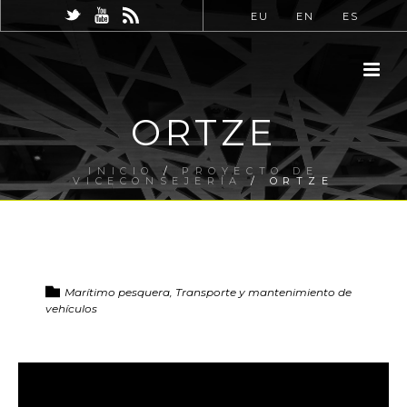
EU
EN
ES
ORTZE
INICIO
/
PROYECTO DE
VICECONSEJERÍA
/ ORTZE
Marítimo pesquera, Transporte y mantenimiento de
vehículos