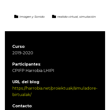
Imagen y Sonido
realida virtual, simulación
Curso
:
2019-2020
Participantes
:
CPIFP Harrobia LHIPI
URL del blog
:
https://harrobia.net/proiektuak/simuladore-
birtualak/
Contacto
: