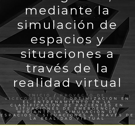
mediante la
simulación de
espacios y
situaciones a
través de la
realidad virtual
INICIO
/
PROYECTO DE
VICECONSEJERÍA
/ OPTIMIZACIÓN EN
EL ENTRENAMIENTO EN LA
CLASIFICACIÓN DE PACIENTES EN
SITUACIONES DE EMERGENCIA,
MEDIANTE LA SIMULACIÓN DE
ESPACIOS Y SITUACIONES A TRAVÉS DE
LA REALIDAD VIRTUAL