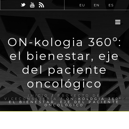
EU
EN
ES
ON-kologia 360º:
el bienestar, eje
del paciente
oncológico
INICIO
/
PROYECTO DE
VICECONSEJERÍA
/ ON-KOLOGIA 360º:
EL BIENESTAR, EJE DEL PACIENTE
ONCOLÓGICO