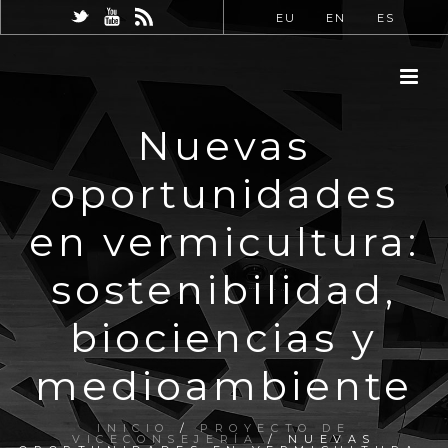
EU
EN
ES
Nuevas
oportunidades
en vermicultura:
sostenibilidad,
biociencias y
medioambiente
INICIO
/
PROYECTO DE
VICECONSEJERÍA
/ NUEVAS