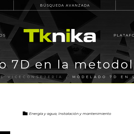
BÚSQUEDA AVANZADA
OS
PLATAF
o 7D en la metodol
E VICECONSEJERÍA
/ MODELADO 7D EN 
Energía y agua, Instalación y mantenimiento