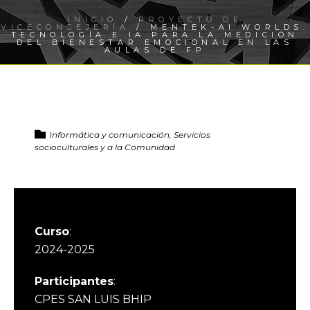
INICIO
/
PROYECTO DE
VICECONSEJERÍA
/ MENTEK-AI WORLDS.
TECNOLOGÍA E IA PARA LA MEDICIÓN
DEL BIENESTAR EMOCIONAL EN LAS
AULAS DE FP
Informática y comunicación, Servicios
socioculturales y a la Comunidad
Curso
:
2024-2025
Participantes
:
CPES SAN LUIS BHIP