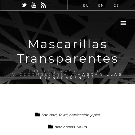
EU
EN
ES
Mascarillas
Transparentes
INICIO
/
PROYECTO DE
VICECONSEJERÍA
/ MASCARILLAS
TRANSPARENTES
Sanidad, Textil, confección y piel
biociencias, Salud