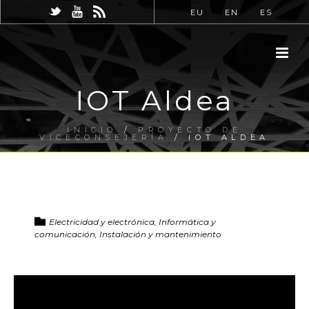
EU
EN
ES
IOT Aldea
INICIO
/
PROYECTO DE
VICECONSEJERÍA
/ IOT ALDEA
Electricidad y electrónica, Informática y
comunicación, Instalación y mantenimiento