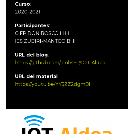
Curso
:
2020-2021
Participantes
:
CIFP DON BOSCO LHII
IES ZUBIRI-MANTEO BHI
URL del blog
:
https://github.com/ionhsFP/IOT-Aldea
URL del material
:
https://youtu.be/YY5ZZ2dgmBI