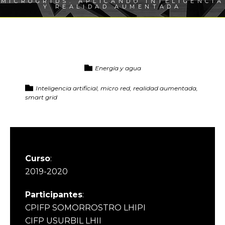
MICROGRIDS. APLICANDO INTELIGENCIA
Y REALIDAD AUMENTADA
Energía y agua
Inteligencia artificial, micro red, realidad aumentada,
smart grid
Curso
:
2019-2020
Participantes
:
CPIFP SOMORROSTRO LHIPI
CIFP USURBIL LHII