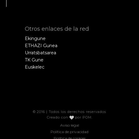
Otros enlaces de la red
Ekingune
ETHAZI Gunea
Urratsbatsarea
TK Gune
Euskelec
© 2016 | Todos los derechos reservados
Creado con
por
POM
.
Aviso legal
Política de privacidad
Política de cookies