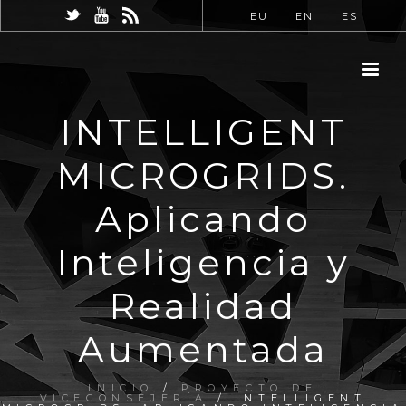
EU
EN
ES
INTELLIGENT
MICROGRIDS.
Aplicando
Inteligencia y
Realidad
Aumentada
INICIO
/
PROYECTO DE
VICECONSEJERÍA
/ INTELLIGENT