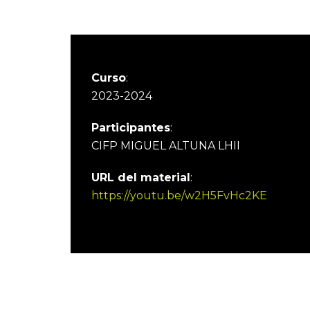
Curso
:
2023-2024
Participantes
:
CIFP MIGUEL ALTUNA LHII
URL del material
:
https://youtu.be/w2H5FvHc2KE