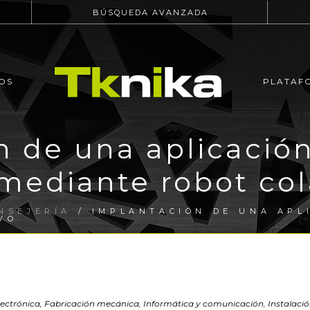
BÚSQUEDA AVANZADA
OS
PLATAF
n de una aplicació
mediante robot col
NSEJERÍA
/ IMPLANTACIÓN DE UNA APL
VO
electrónica, Fabricación mecánica, Informática y comunicación, Instalac