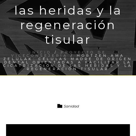
las heridas y la
regeneración
tisular
INICIO
/
PROYECTO DE
VICECONSEJERÍA
/ HORTZEN AMA
ZELULAK: CÉLULAS MADRE DE ORIGEN
DENTAL ORIENTADAS A FACILITAR LA
CICATRIZACIÓN DE LAS HERIDAS Y LA
REGENERACIÓN TISULAR
Sanidad