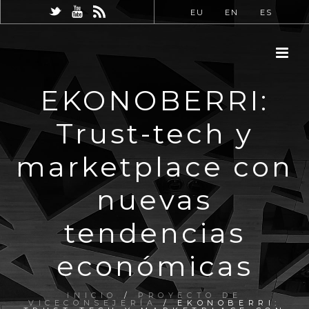
EU
EN
ES
EKONOBERRI:
Trust-tech y
marketplace con
nuevas
tendencias
económicas
INICIO
/
PROYECTO DE
VICECONSEJERÍA
/ EKONOBERRI: