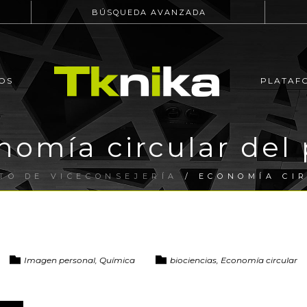
BÚSQUEDA AVANZADA
OS
PLATAF
nomía circular del 
TO DE VICECONSEJERÍA
/ ECONOMÍA CI
Imagen personal, Química
biociencias, Economía circular