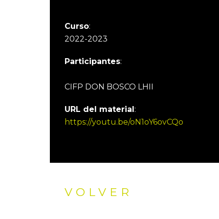
Curso
:
2022-2023
Participantes
:
CIFP DON BOSCO LHII
URL del material
:
https://youtu.be/oN1oY6ovCQo
VOLVER