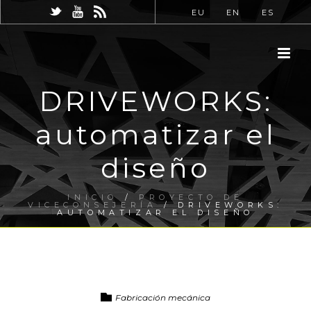
EU
EN
ES
DRIVEWORKS:
automatizar el
diseño
INICIO
/
PROYECTO DE
VICECONSEJERÍA
/ DRIVEWORKS:
AUTOMATIZAR EL DISEÑO
Fabricación mecánica