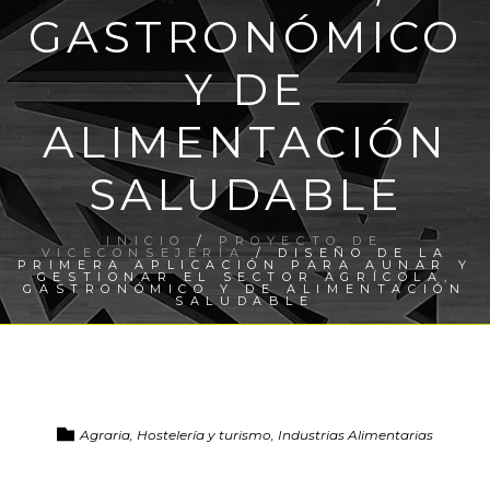
GASTRONÓMICO
Y DE
ALIMENTACIÓN
SALUDABLE
INICIO
/
PROYECTO DE
VICECONSEJERÍA
/ DISEÑO DE LA
PRIMERA APLICACIÓN PARA AUNAR Y
GESTIONAR EL SECTOR AGRÍCOLA,
GASTRONÓMICO Y DE ALIMENTACIÓN
SALUDABLE
Agraria, Hostelería y turismo, Industrias Alimentarias