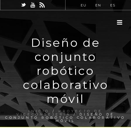
EU
EN
ES
Diseño de
conjunto
robótico
colaborativo
móvil
INICIO
/
PROYECTO DE
VICECONSEJERÍA
/ DISEÑO DE
CONJUNTO ROBÓTICO COLABORATIVO
MÓVIL