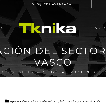
BÚSQUEDA AVANZADA
OS
PLATAF
ACIÓN DEL SECTO
VASCO
ICECONSEJERÍA
/ DIGITALIZACIÓN DEL
Agraria, Electricidad y electrónica, Informática y comunicación