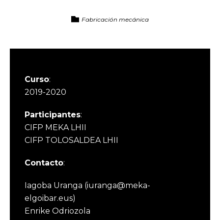
Fabricación mecánica
Curso
:
2019-2020
Participantes
:
CIFP MEKA LHII
CIFP TOLOSALDEA LHII
Contacto
:
Iagoba Uranga (iuranga@meka-
elgoibar.eus)
Enrike Odriozola