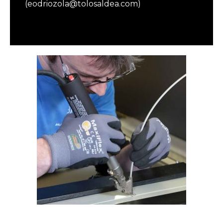
(eodriozola@tolosaldea.com)