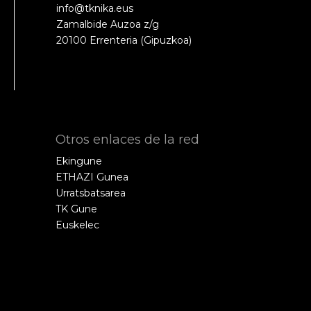
info@tknika.eus
Zamalbide Auzoa z/g
20100 Errenteria (Gipuzkoa)
Otros enlaces de la red
Ekingune
ETHAZI Gunea
Urratsbatsarea
TK Gune
Euskelec