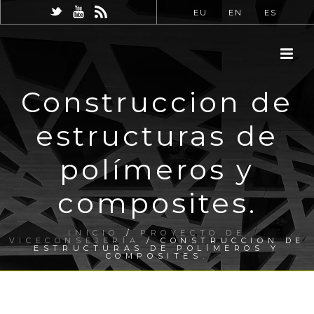
EU
EN
ES
Construccion de
estructuras de
polímeros y
composites.
INICIO
/
PROYECTO DE
VICECONSEJERÍA
/ CONSTRUCCION DE
ESTRUCTURAS DE POLÍMEROS Y
COMPOSITES.