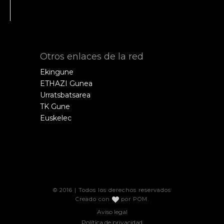
Otros enlaces de la red
Ekingune
ETHAZI Gunea
Urratsbatsarea
TK Gune
Euskelec
© 2016 | Todos los derechos reservados
Creado con
por
POM
.
Aviso legal
Política de privacidad