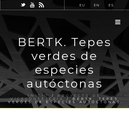
EU
EN
ES
BERTK. Tepes
verdes de
especies
autóctonas
INICIO
/
PROYECTO DE
VICECONSEJERÍA
/ BERTK. TEPES
VERDES DE ESPECIES AUTÓCTONAS