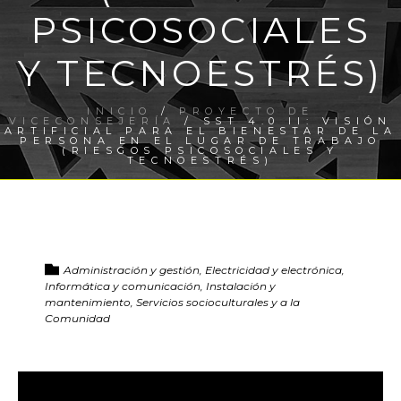
PSICOSOCIALES
Y TECNOESTRÉS)
INICIO
/
PROYECTO DE
VICECONSEJERÍA
/ SST 4.0 II: VISIÓN
ARTIFICIAL PARA EL BIENESTAR DE LA
PERSONA EN EL LUGAR DE TRABAJO
(RIESGOS PSICOSOCIALES Y
TECNOESTRÉS)
Administración y gestión, Electricidad y electrónica,
Informática y comunicación, Instalación y
mantenimiento, Servicios socioculturales y a la
Comunidad