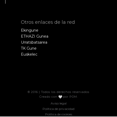
Otros enlaces de la red
Ekingune
ETHAZI Gunea
Urratsbatsarea
TK Gune
Euskelec
© 2016 | Todos los derechos reservados
Creado con
por
POM
.
Aviso legal
Política de privacidad
Política de cookies