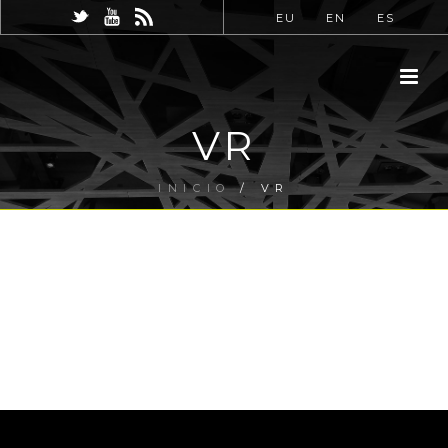
EU
EN
ES
VR
INICIO
/
VR