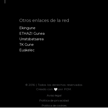
Otros enlaces de la red
Ekingune
ETHAZI Gunea
Urratsbatsarea
TK Gune
Euskelec
© 2016 | Todos los derechos reservados
Creado con
por
POM
.
Aviso legal
Política de privacidad
Política de cookies