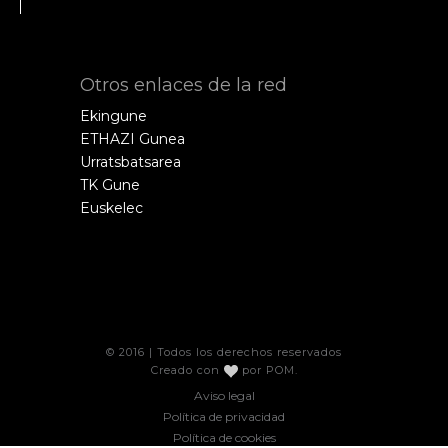
Otros enlaces de la red
Ekingune
ETHAZI Gunea
Urratsbatsarea
TK Gune
Euskelec
© 2016 | Todos los derechos reservados
Creado con
por
POM
.
Aviso legal
Política de privacidad
Política de cookies