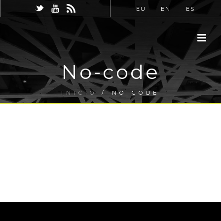
EU
EN
ES
No-code
INICIO
/
NO-CODE