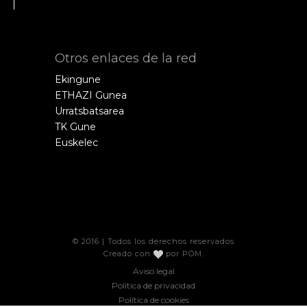
Otros enlaces de la red
Ekingune
ETHAZI Gunea
Urratsbatsarea
TK Gune
Euskelec
© 2016 | Todos los derechos reservados
Creado con
por
POM
.
Aviso legal
Política de privacidad
Política de cookies