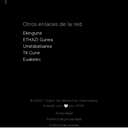
Otros enlaces de la red
Ekingune
ETHAZI Gunea
Urratsbatsarea
TK Gune
Euskelec
© 2016 | Todos los derechos reservados
Creado con
por
POM
.
Aviso legal
Política de privacidad
Política de cookies