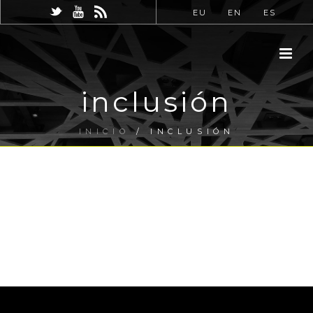
EU
EN
ES
inclusión
INICIO
/
INCLUSIÓN