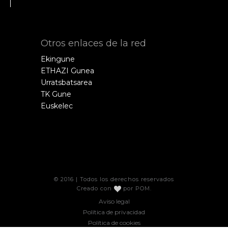
Otros enlaces de la red
Ekingune
ETHAZI Gunea
Urratsbatsarea
TK Gune
Euskelec
© 2016 | Todos los derechos reservados
Creado con
por
POM
.
Aviso legal
Política de privacidad
Política de cookies