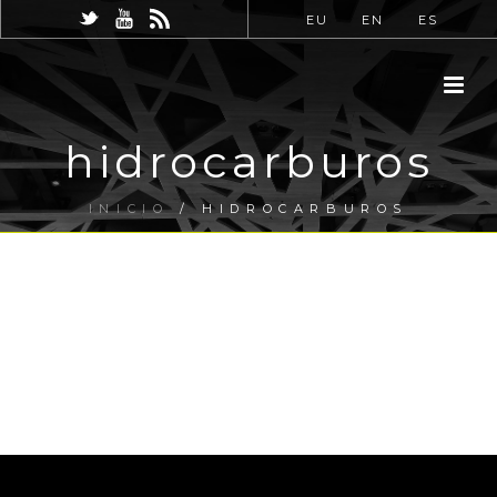
EU
EN
ES
hidrocarburos
INICIO
/
HIDROCARBUROS