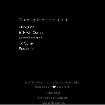
Otros enlaces de la red
Ekingune
ETHAZI Gunea
Urratsbatsarea
TK Gune
Euskelec
© 2016 | Todos los derechos reservados
Creado con
por
POM
.
Aviso legal
Política de privacidad
Política de cookies