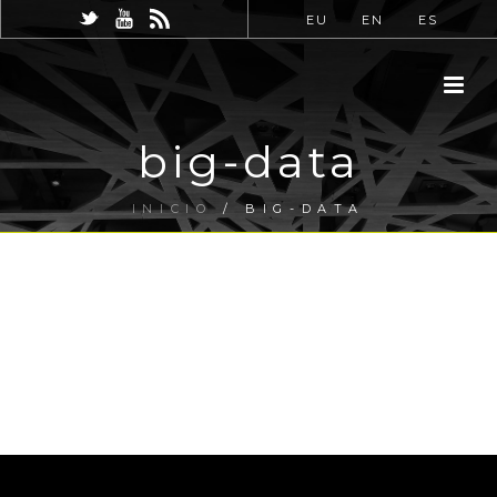
EU
EN
ES
big-data
INICIO
/
BIG-DATA