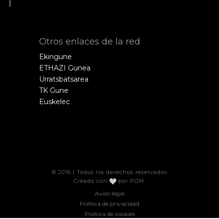
Otros enlaces de la red
Ekingune
ETHAZI Gunea
Urratsbatsarea
TK Gune
Euskelec
© 2016 | Todos los derechos reservados
Creado con
por
POM
.
Aviso legal
Política de privacidad
Política de cookies