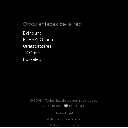
Otros enlaces de la red
Ekingune
ETHAZI Gunea
Urratsbatsarea
TK Gune
Euskelec
© 2016 | Todos los derechos reservados
Creado con
por
POM
.
Aviso legal
Política de privacidad
Política de cookies