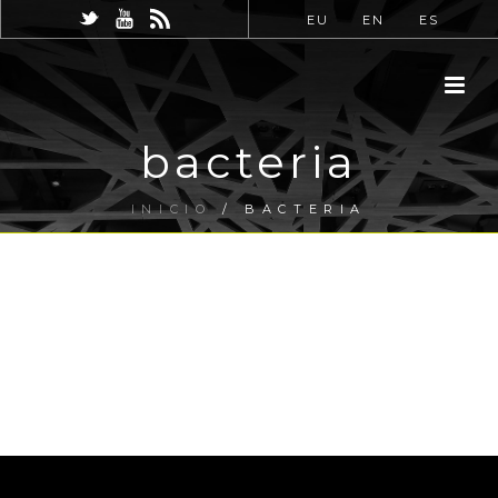
EU
EN
ES
bacteria
INICIO
/
BACTERIA