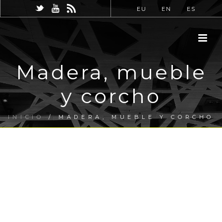
EU
EN
ES
Madera, mueble
y corcho
INICIO
/
MADERA, MUEBLE Y CORCHO