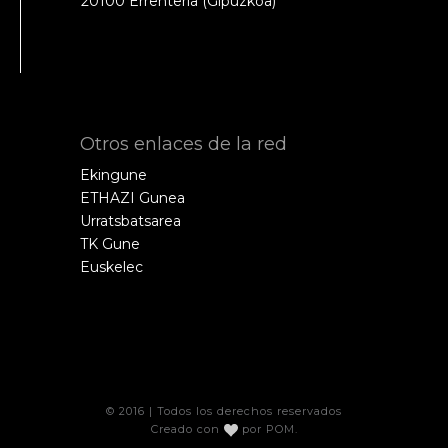
20100 Errenteria (Gipuzkoa)
Otros enlaces de la red
Ekingune
ETHAZI Gunea
Urratsbatsarea
TK Gune
Euskelec
© 2016 | Todos los derechos reservados
Creado con
por
POM
.