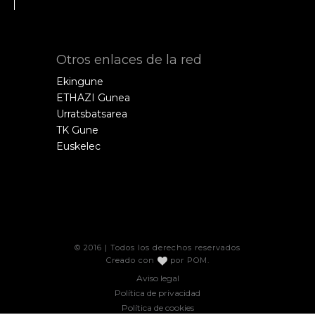
Otros enlaces de la red
Ekingune
ETHAZI Gunea
Urratsbatsarea
TK Gune
Euskelec
© 2016 | Todos los derechos reservados
Creado con
por
POM
.
Aviso legal
Política de privacidad
Política de cookies